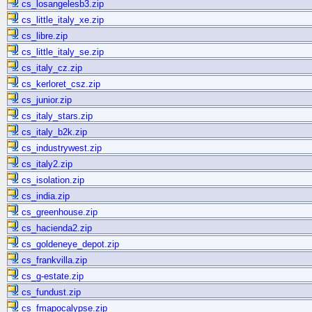
cs_losangelesb3.zip
cs_little_italy_xe.zip
cs_libre.zip
cs_little_italy_se.zip
cs_italy_cz.zip
cs_kerloret_csz.zip
cs_junior.zip
cs_italy_stars.zip
cs_italy_b2k.zip
cs_industrywest.zip
cs_italy2.zip
cs_isolation.zip
cs_india.zip
cs_greenhouse.zip
cs_hacienda2.zip
cs_goldeneye_depot.zip
cs_frankvilla.zip
cs_g-estate.zip
cs_fundust.zip
cs_fmapocalypse.zip