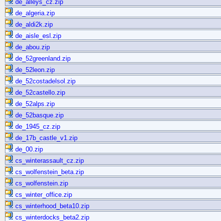
de_alleys_cz.zip
de_algeria.zip
de_aldi2k.zip
de_aisle_esl.zip
de_abou.zip
de_52greenland.zip
de_52leon.zip
de_52costadelsol.zip
de_52castello.zip
de_52alps.zip
de_52basque.zip
de_1945_cz.zip
de_17b_castle_v1.zip
de_00.zip
cs_winterassault_cz.zip
cs_wolfenstein_beta.zip
cs_wolfenstein.zip
cs_winter_office.zip
cs_winterhood_beta10.zip
cs_winterdocks_beta2.zip