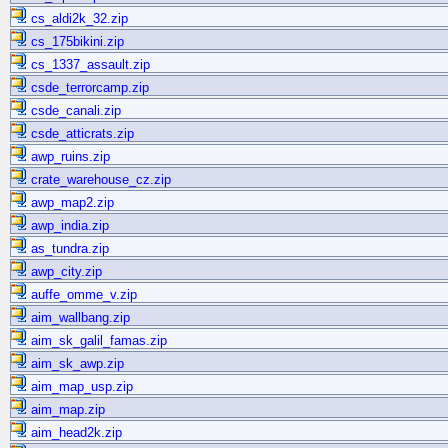
cs_aldi2k_32.zip
cs_175bikini.zip
cs_1337_assault.zip
csde_terrorcamp.zip
csde_canali.zip
csde_atticrats.zip
awp_ruins.zip
crate_warehouse_cz.zip
awp_map2.zip
awp_india.zip
as_tundra.zip
awp_city.zip
auffe_omme_v.zip
aim_wallbang.zip
aim_sk_galil_famas.zip
aim_sk_awp.zip
aim_map_usp.zip
aim_map.zip
aim_head2k.zip