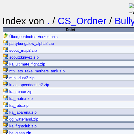
-=
Index von
.
/
CS_Ordner
/
Bull
Datei
Übergeordnetes Verzeichnis
partybungalow_alpha2.zip
scout_map2.zip
scoutzknivez.zip
ka_ultimate_fight.zip
nth_lets_take_mothers_tank.zip
mini_dust2.zip
knas_speedcastle2.zip
ka_space.zip
ka_matrix.zip
ka_rats.zip
ka_japarena.zip
gg_waterland.zip
ka_fightclub.zip
he_glass.zip