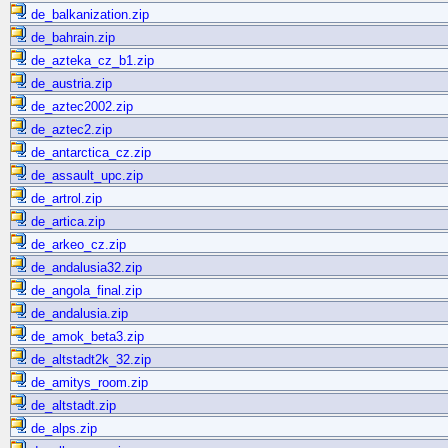
de_balkanization.zip
de_bahrain.zip
de_azteka_cz_b1.zip
de_austria.zip
de_aztec2002.zip
de_aztec2.zip
de_antarctica_cz.zip
de_assault_upc.zip
de_artrol.zip
de_artica.zip
de_arkeo_cz.zip
de_andalusia32.zip
de_angola_final.zip
de_andalusia.zip
de_amok_beta3.zip
de_altstadt2k_32.zip
de_amitys_room.zip
de_altstadt.zip
de_alps.zip