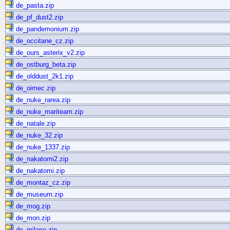
de_pasta.zip
de_pf_dust2.zip
de_pandemonium.zip
de_occitane_cz.zip
de_ours_asterix_v2.zip
de_ostburg_beta.zip
de_olddust_2k1.zip
de_oimec.zip
de_nuke_rarea.zip
de_nuke_mariteam.zip
de_natale.zip
de_nuke_32.zip
de_nuke_1337.zip
de_nakatomi2.zip
de_nakatomi.zip
de_montaz_cz.zip
de_museum.zip
de_mog.zip
de_mon.zip
de_milano.zip