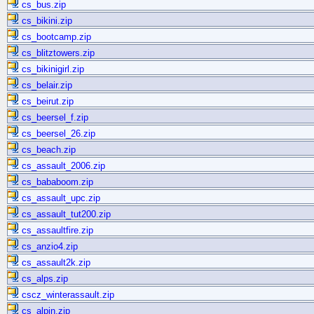
cs_bus.zip
cs_bikini.zip
cs_bootcamp.zip
cs_blitztowers.zip
cs_bikinigirl.zip
cs_belair.zip
cs_beirut.zip
cs_beersel_f.zip
cs_beersel_26.zip
cs_beach.zip
cs_assault_2006.zip
cs_bababoom.zip
cs_assault_upc.zip
cs_assault_tut200.zip
cs_assaultfire.zip
cs_anzio4.zip
cs_assault2k.zip
cs_alps.zip
cscz_winterassault.zip
cs_alpin.zip