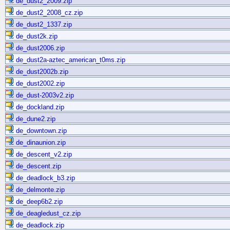
de_dust2_2009.zip
de_dust2_2008_cz.zip
de_dust2_1337.zip
de_dust2k.zip
de_dust2006.zip
de_dust2a-aztec_american_t0ms.zip
de_dust2002b.zip
de_dust2002.zip
de_dust-2003v2.zip
de_dockland.zip
de_dune2.zip
de_downtown.zip
de_dinaunion.zip
de_descent_v2.zip
de_descent.zip
de_deadlock_b3.zip
de_delmonte.zip
de_deep6b2.zip
de_deagledust_cz.zip
de_deadlock.zip