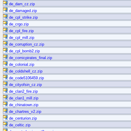
de_dam_cz.zip
de_damaged.zip
de_cpl_strike.zip
de_crgo.zip
de_cpl_fire.zip
de_cpl_mill.zip
de_corruption_cz.zip
de_cpl_bomb2.zip
de_comicpirates_final.zip
de_colonial.zip
de_coldshell_cz.zip
de_code5106459.zip
de_cityofsin_cz.zip
de_clan2_fire.zip
de_clan1_mill.zip
de_chinatown.zip
de_chartres_v2.zip
de_centurion.zip
de_celtic.zip