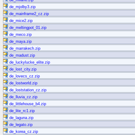
de_mjolby3.zip
de_mainframe2_cz.zip
de_mice2.zip
de_meltingpot_01.zip
de_meco.zip
de_maya.zip
de_marrakech.zip
de_madust.zip
de_luckylucke_elite.zip
de_lost_city.zip
de_lovecs_cz.zip
de_lostworld.zip
de_loststation_cz.zip
de_lluvia_cz.zip
de_littlehouse_b4.zip
de_lite_rc1.zip
de_laguna.zip
de_legato.zip
de_korea_cz.zip