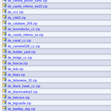
de_central_prison_t0ms.zip
de_castle_inferno_we10.zip
de_ccz.zip
de_cbbl2.zip
de_catalane_2k8.zip
de_boomdocks_cz.zip
de_castle_inferno_se.zip
de_canal_cz.zip
de_camelot528_cz.zip
de_builder_yard.zip
de_bridge_cz.zip
de_boxcar.zip
de_bob.zip
de_blast.zip
de_bitterwine_32.zip
de_black_hawk_cz.zip
de_blackmarket2.zip
de_batcave.zip
de_bigcastle.zip
de_badday_day.zip