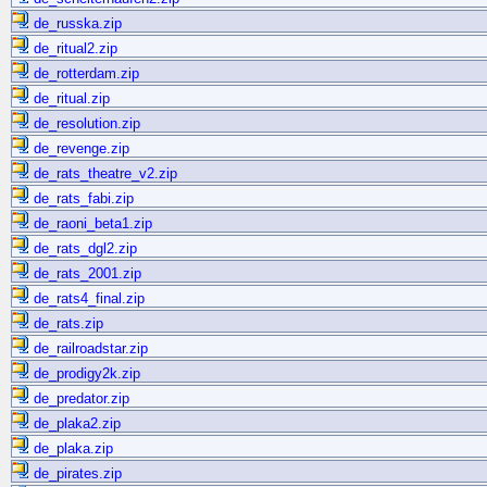
de_russka.zip
de_ritual2.zip
de_rotterdam.zip
de_ritual.zip
de_resolution.zip
de_revenge.zip
de_rats_theatre_v2.zip
de_rats_fabi.zip
de_raoni_beta1.zip
de_rats_dgl2.zip
de_rats_2001.zip
de_rats4_final.zip
de_rats.zip
de_railroadstar.zip
de_prodigy2k.zip
de_predator.zip
de_plaka2.zip
de_plaka.zip
de_pirates.zip