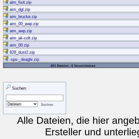
aim_fixit.zip
aim_dgl.zip
aim_brucke.zip
aim_00_awp.zip
aim_awp.zip
aim_ak-colt.zip
aim_00.zip
828_dust2.zip
-sps-_deagle.zip
451 Dateien - 0 Verzeichnisse
Suchen:
Alle Dateien, die hier ange
Ersteller und unterli