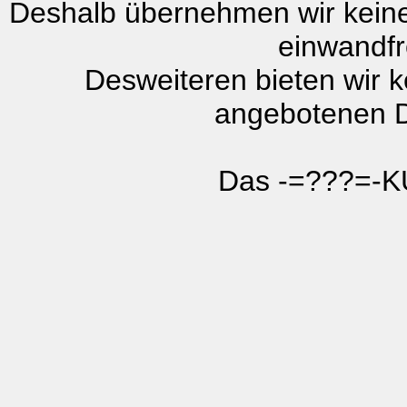
Deshalb übernehmen wir keiner
einwandfre
Desweiteren bieten wir k
angebotenen Da
Das -=???=-