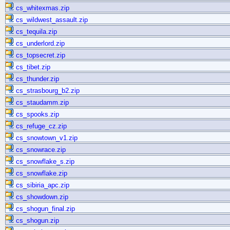
cs_whitexmas.zip
cs_wildwest_assault.zip
cs_tequila.zip
cs_underlord.zip
cs_topsecret.zip
cs_tibet.zip
cs_thunder.zip
cs_strasbourg_b2.zip
cs_staudamm.zip
cs_spooks.zip
cs_refuge_cz.zip
cs_snowtown_v1.zip
cs_snowrace.zip
cs_snowflake_s.zip
cs_snowflake.zip
cs_sibiria_apc.zip
cs_showdown.zip
cs_shogun_final.zip
cs_shogun.zip