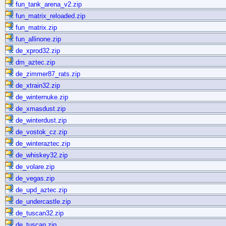
fun_tank_arena_v2.zip
fun_matrix_reloaded.zip
fun_matrix.zip
fun_allinone.zip
de_xprod32.zip
dm_aztec.zip
de_zimmer87_rats.zip
de_xtrain32.zip
de_winternuke.zip
de_xmasdust.zip
de_winterdust.zip
de_vostok_cz.zip
de_winteraztec.zip
de_whiskey32.zip
de_volare.zip
de_vegas.zip
de_upd_aztec.zip
de_undercastle.zip
de_tuscan32.zip
de_tuscan.zip