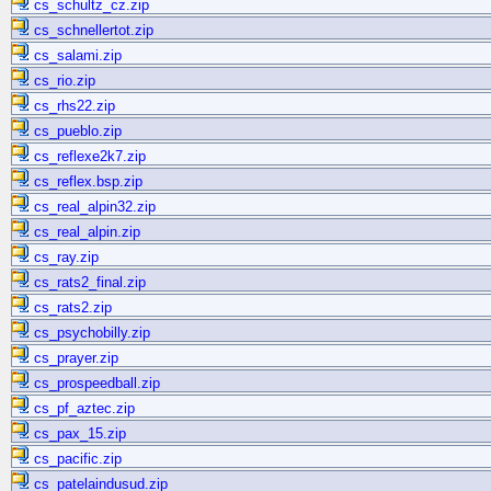
cs_schultz_cz.zip
cs_schnellertot.zip
cs_salami.zip
cs_rio.zip
cs_rhs22.zip
cs_pueblo.zip
cs_reflexe2k7.zip
cs_reflex.bsp.zip
cs_real_alpin32.zip
cs_real_alpin.zip
cs_ray.zip
cs_rats2_final.zip
cs_rats2.zip
cs_psychobilly.zip
cs_prayer.zip
cs_prospeedball.zip
cs_pf_aztec.zip
cs_pax_15.zip
cs_pacific.zip
cs_patelaindusud.zip