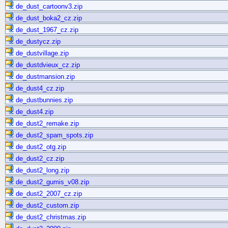
de_dust_cartoonv3.zip
de_dust_boka2_cz.zip
de_dust_1967_cz.zip
de_dustycz.zip
de_dustvillage.zip
de_dustdvieux_cz.zip
de_dustmansion.zip
de_dust4_cz.zip
de_dustbunnies.zip
de_dust4.zip
de_dust2_remake.zip
de_dust2_spam_spots.zip
de_dust2_otg.zip
de_dust2_cz.zip
de_dust2_long.zip
de_dust2_gumis_v08.zip
de_dust2_2007_cz.zip
de_dust2_custom.zip
de_dust2_christmas.zip