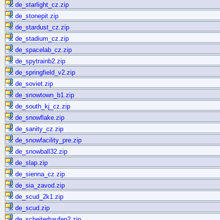
de_starlight_cz.zip
de_stonepit.zip
de_stardust_cz.zip
de_stadium_cz.zip
de_spacelab_cz.zip
de_spytrainb2.zip
de_springfield_v2.zip
de_soviet.zip
de_snowtown_b1.zip
de_south_kj_cz.zip
de_snowflake.zip
de_sanity_cz.zip
de_snowfacility_pre.zip
de_snowball32.zip
de_slap.zip
de_sienna_cz.zip
de_sia_zavod.zip
de_scud_2k1.zip
de_scud.zip
de_scheiterhaufen2.zip