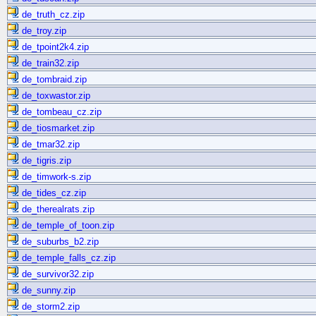
de_truth_cz.zip
de_troy.zip
de_tpoint2k4.zip
de_train32.zip
de_tombraid.zip
de_toxwastor.zip
de_tombeau_cz.zip
de_tiosmarket.zip
de_tmar32.zip
de_tigris.zip
de_timwork-s.zip
de_tides_cz.zip
de_therealrats.zip
de_temple_of_toon.zip
de_suburbs_b2.zip
de_temple_falls_cz.zip
de_survivor32.zip
de_sunny.zip
de_storm2.zip