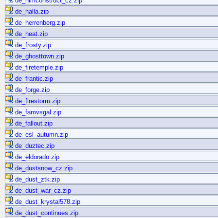
de_hlmconstruct_cz.zip
de_halla.zip
de_herrenberg.zip
de_heat.zip
de_frosty.zip
de_ghosttown.zip
de_firetemple.zip
de_frantic.zip
de_forge.zip
de_firestorm.zip
de_famvsgal.zip
de_fallout.zip
de_esl_autumn.zip
de_duztec.zip
de_eldorado.zip
de_dustsnow_cz.zip
de_dust_ztk.zip
de_dust_war_cz.zip
de_dust_krystal578.zip
de_dust_continues.zip