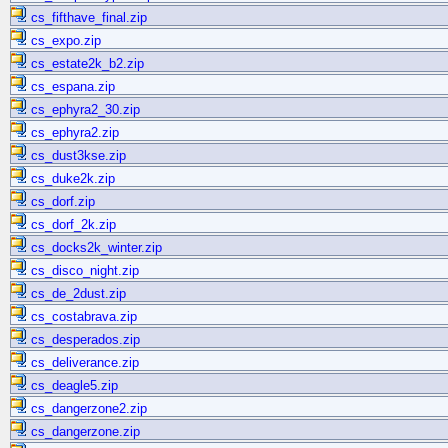
cs_fifthave_final.zip
cs_expo.zip
cs_estate2k_b2.zip
cs_espana.zip
cs_ephyra2_30.zip
cs_ephyra2.zip
cs_dust3kse.zip
cs_duke2k.zip
cs_dorf.zip
cs_dorf_2k.zip
cs_docks2k_winter.zip
cs_disco_night.zip
cs_de_2dust.zip
cs_costabrava.zip
cs_desperados.zip
cs_deliverance.zip
cs_deagle5.zip
cs_dangerzone2.zip
cs_dangerzone.zip