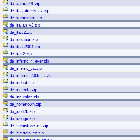
de_karachi01.zip
de_italystreets_cz.zip
de_kamasutra.zip
de_italian_v2.zip
de_italy2.zip
de_isolation.zip
de_italia2004.zip
de_irak2.zip
de_inferno_4_ever.zip
de_inferno_cz.zip
de_inferno_2009_cz.zip
de_indust.zip
de_inetcafe.zip
de_incursion.zip
de_hometown.zip
de_iced2k.zip
de_iceage.zip
de_humistone_cz.zip
de_hlmtrain_cz.zip