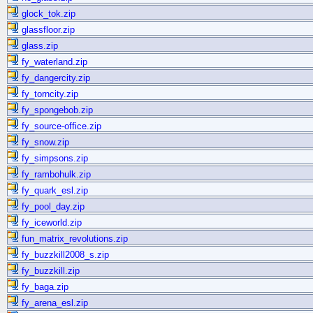
glock_tok.zip
glassfloor.zip
glass.zip
fy_waterland.zip
fy_dangercity.zip
fy_torncity.zip
fy_spongebob.zip
fy_source-office.zip
fy_snow.zip
fy_simpsons.zip
fy_rambohulk.zip
fy_quark_esl.zip
fy_pool_day.zip
fy_iceworld.zip
fun_matrix_revolutions.zip
fy_buzzkill2008_s.zip
fy_buzzkill.zip
fy_baga.zip
fy_arena_esl.zip