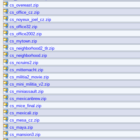
cs_overeast.zip
cs_office_cz.zip
cs_noyeux_joel_cz.zip
cs_office32.zip
cs_office2002.zip
cs_mytown.zip
cs_neighborhood2_tlr.zip
cs_neighborhood.zip
cs_ncruins2.zip
cs_mitternacht.zip
cs_militia2_movie.zip
cs_mini_militia_v2.zip
cs_miniassault.zip
cs_mexicanbrew.zip
cs_mice_final.zip
cs_mexicali.zip
cs_mesa_cz.zip
cs_maya.zip
cs_mansion3.zip